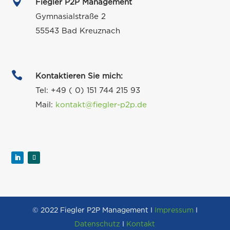

Fiegler P2P Management
Gymnasialstraße 2
55543 Bad Kreuznach

Kontaktieren Sie mich:
Tel: +49 (
0) 151 744 215 93
Mail:
kontakt@fiegler-p2p.de
© 2022 Fiegler P2P Management
I
Impressum
I
Datenschutz
I
Kontakt