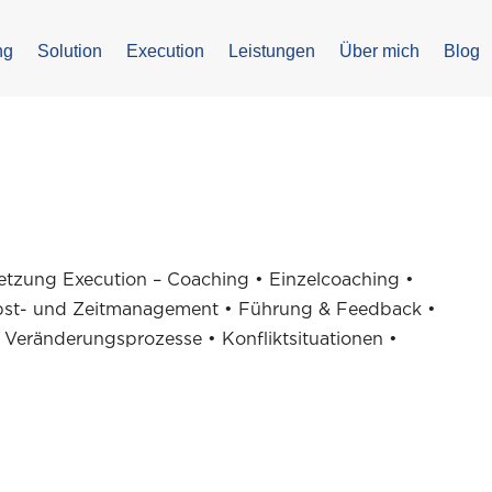
ng
Solution
Execution
Leistungen
Über mich
Blog
etzung Execution – Coaching • Einzelcoaching •
lbst- und Zeitmanagement • Führung & Feedback •
 Veränderungsprozesse • Konfliktsituationen •